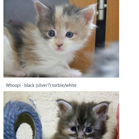
Whoopi - black (silver?) torbie/white