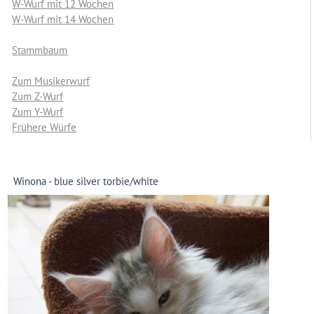
W-Wurf mit 12 Wochen
W-Wurf mit 14 Wochen
Stammbaum
Zum Musikerwurf
Zum Z-Wurf
Zum Y-Wurf
Frühere Würfe
Winona - blue silver torbie/white